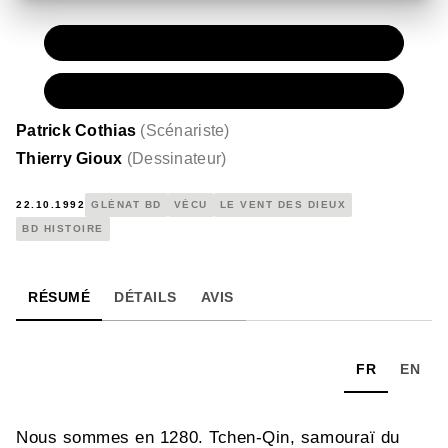
PAPIER
11,50 €
NUMÉRIQUE
6,99 €
Patrick Cothias
(
Scénariste
)
Thierry Gioux
(
Dessinateur
)
22.10.1992
GLÉNAT BD
VÉCU
LE VENT DES DIEUX
BD HISTOIRE
RÉSUMÉ
DÉTAILS
AVIS
FR
EN
Nous sommes en 1280. Tchen-Qin, samouraï du