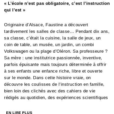
« L’école n’est pas obligatoire, c’est l’instruction
qui l’est »
Originaire d’Alsace, Faustine a découvert
tardivement les salles de classe… Pendant dix ans,
sa classe, c’était la cuisine, la salle de jeux, un
coin de table, un musée, un jardin, un combi
Volkswagen ou la plage d’Oléron. Sa professeure ?
Sa mère : une institutrice passionnée, inventive,
parfois épuisante mais toujours déterminée à offrir
à ses enfants une enfance riche, libre et ouverte
sur le monde. Dans cette histoire vraie, on
découvre les coulisses de l’instruction en famille,
bien loin des clichés avec des cahiers de vie
rédigés au quotidien, des expériences scientifiques
bricolées et des sorties improvisées. La mère de
Faustine redouble d’imagination face à ses quatre
EN LIRE PLUS