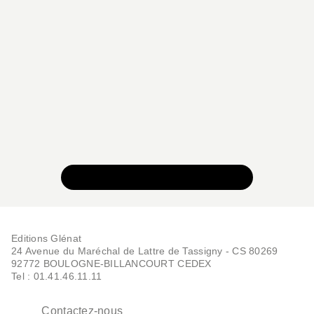
VOIR TOUTE LA COLLECTION
Editions Glénat
24 Avenue du Maréchal de Lattre de Tassigny - CS 80269
92772 BOULOGNE-BILLANCOURT CEDEX
Tel : 01.41.46.11.11
Contactez-nous