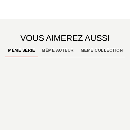
Vécu, dont le scénario a été repris par
Erik
Arnoux
. Intrigues et complots servis par une
superbe reconstitution historique.
VOUS AIMEREZ AUSSI
MÊME SÉRIE
MÊME AUTEUR
MÊME COLLECTION