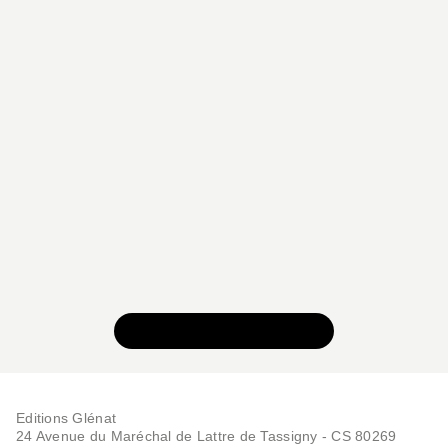
VOIR TOUTE LA SÉRIE
Editions Glénat
24 Avenue du Maréchal de Lattre de Tassigny - CS 80269