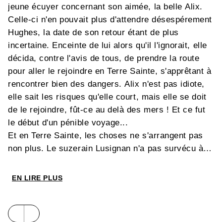
jeune écuyer concernant son aimée, la belle Alix.
Celle-ci n'en pouvait plus d'attendre désespérement
Hughes, la date de son retour étant de plus
incertaine. Enceinte de lui alors qu'il l'ignorait, elle
décida, contre l'avis de tous, de prendre la route
pour aller le rejoindre en Terre Sainte, s'apprêtant à
rencontrer bien des dangers. Alix n'est pas idiote,
elle sait les risques qu'elle court, mais elle se doit
de le rejoindre, fût-ce au delà des mers ! Et ce fut
le début d'un pénible voyage...
Et en Terre Sainte, les choses ne s'arrangent pas
non plus. Le suzerain Lusignan n'a pas survécu à
ses blessures, et un complot est monté, faux
testament à l'appui, pour destituer Hugues du
EN LIRE PLUS
royaume de Crozenc...
Toujours plus de sentiments, d'action et de
rebondissement dans cette série culte du catalogue