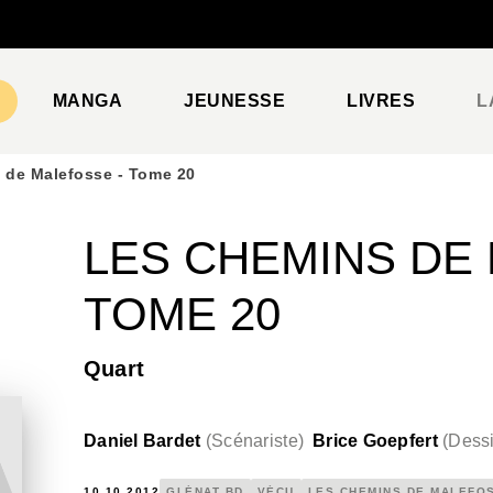
PIED DE PAGE
MANGA
JEUNESSE
LIVRES
L
 de Malefosse - Tome 20
LES CHEMINS DE
TOME 20
Quart
Daniel Bardet
(
Scénariste
)
Brice Goepfert
(
Dessi
10.10.2012
GLÉNAT BD
VÉCU
LES CHEMINS DE MALEFO