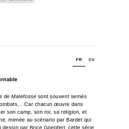
FR
EN
urnable
 de Malefosse
sont souvent semés
e combats… Car chacun œuvre dans
r son camp, son roi, sa religion, et
me, menée au scénario par Bardet qui
u dessin par Brice Goepfert, cette série