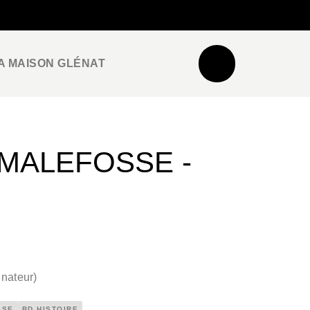
NEWSLETTER
ESPACE PRO / PRESSE
A MAISON GLÉNAT
 MALEFOSSE -
nateur
)
SSE
BD HISTOIRE