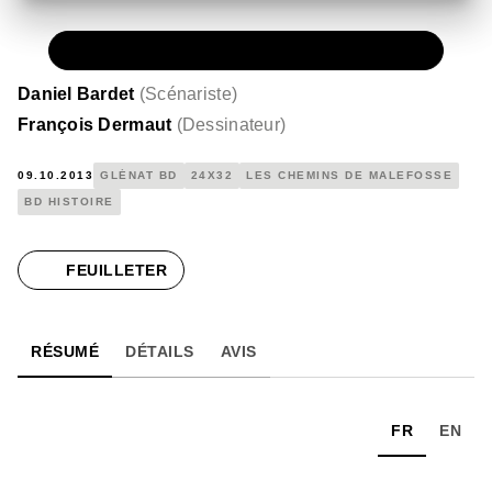
PAPIER
35,00 €
Daniel Bardet
(
Scénariste
)
François Dermaut
(
Dessinateur
)
09.10.2013
GLÉNAT BD
24X32
LES CHEMINS DE MALEFOSSE
BD HISTOIRE
FEUILLETER
RÉSUMÉ
DÉTAILS
AVIS
FR
EN