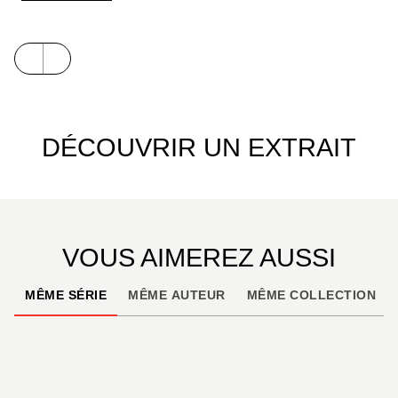
incontournable de la collection Vécu, dont les
quatre premiers volumes, formant une histoire
complète, sont ici réunis en intégrale grand format.
DÉCOUVRIR UN EXTRAIT
VOUS AIMEREZ AUSSI
MÊME SÉRIE
MÊME AUTEUR
MÊME COLLECTION