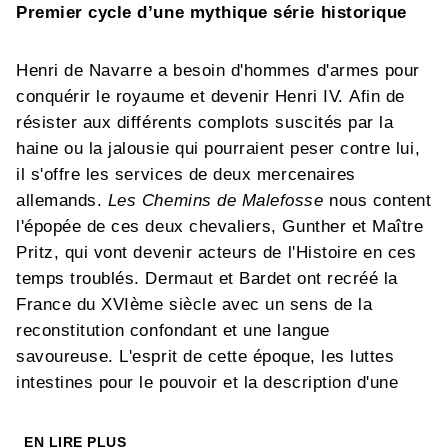
Premier cycle d’une mythique série historique
Henri de Navarre a besoin d'hommes d'armes pour
conquérir le royaume et devenir Henri IV. Afin de
résister aux différents complots suscités par la
haine ou la jalousie qui pourraient peser contre lui,
il s'offre les services de deux mercenaires
allemands.
Les Chemins de Malefosse
nous content
l'épopée de ces deux chevaliers, Gunther et Maître
Pritz, qui vont devenir acteurs de l'Histoire en ces
temps troublés. Dermaut et Bardet ont recréé la
France du XVIème siècle avec un sens de la
reconstitution confondant et une langue
savoureuse. L'esprit de cette époque, les luttes
intestines pour le pouvoir et la description d'une
France contrastée et authentique nous sont
retranscrits avec réalisme et brio. Un
EN LIRE PLUS