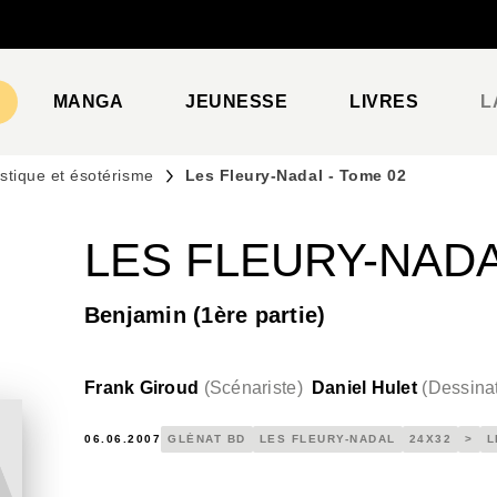
PIED DE PAGE
MANGA
JEUNESSE
LIVRES
L
stique et ésotérisme
Les Fleury-Nadal - Tome 02
LES FLEURY-NADA
Benjamin (1ère partie)
Frank Giroud
(
Scénariste
)
Daniel Hulet
(
Dessina
06.06.2007
GLÉNAT BD
LES FLEURY-NADAL
24X32
>
L