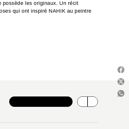
 possède les originaux. Un récit
oses qui ont inspiré NAHIK au peintre
P
VOIR TOUTE LA SÉRIE
C