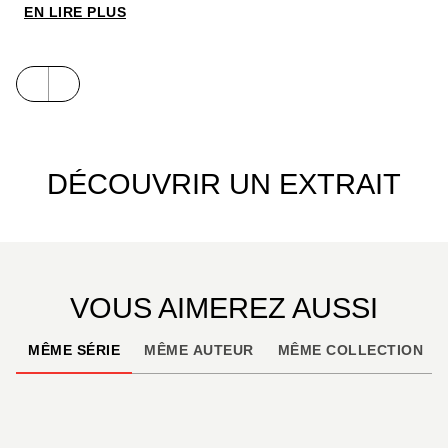
de l’histoire d’un pays, en posant sur ses
EN LIRE PLUS
personnages un regard profondément humaniste.
DÉCOUVRIR UN EXTRAIT
VOUS AIMEREZ AUSSI
MÊME SÉRIE
MÊME AUTEUR
MÊME COLLECTION