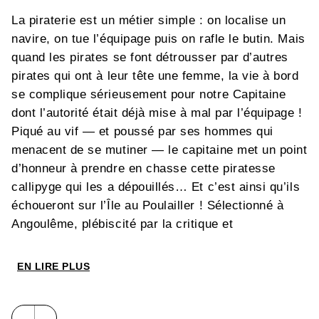
La piraterie est un métier simple : on localise un
navire, on tue l’équipage puis on rafle le butin. Mais
quand les pirates se font détrousser par d’autres
pirates qui ont à leur tête une femme, la vie à bord
se complique sérieusement pour notre Capitaine
dont l’autorité était déjà mise à mal par l’équipage !
Piqué au vif — et poussé par ses hommes qui
menacent de se mutiner — le capitaine met un point
d’honneur à prendre en chasse cette piratesse
callipyge qui les a dépouillés… Et c’est ainsi qu’ils
échoueront sur l’Île au Poulailler ! Sélectionné à
Angoulême, plébiscité par la critique et
récipiendaire du Prix Artémisia 2010, ce récit
d’aventures d’une femme puissante à la gouaille
EN LIRE PLUS
truculente est désormais disponible dans une
intégrale soignée de la collection Treize Étrange.