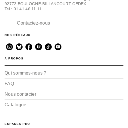
92772 BOULOGNE-BILLANCOURT CEDEX
Tel : 01.41.46.11.11
BD AVENTURE, WESTERN ET POLAR
La Lionne - Livre II
Sol Hess
Laureline Mattiussi
Contactez-nous
11/09/2013
NOS RÉSEAUX
PUBLIC AVERTI
A PROPOS
Qui sommes-nous ?
FAQ
BD AVENTURE, WESTERN ET POLAR
La Lionne - Livre I
Nous contacter
Sol Hess
Laureline Mattiussi
25/01/2012
Catalogue
ESPACES PRO