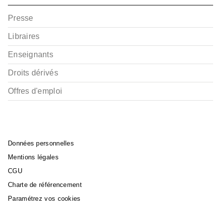
Presse
Libraires
Enseignants
BD AVENTURE, WESTERN ET POLAR
L'île au poulailler -
Droits dérivés
Tome 02
Laureline Mattiussi
Offres d'emploi
09/06/2010
Données personnelles
Mentions légales
CGU
Charte de référencement
Paramétrez vos cookies
BD AVENTURE, WESTERN ET POLAR
L'île au poulailler -
Tome 01