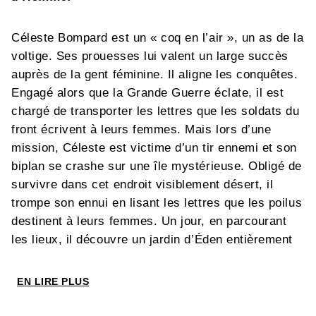
Céleste Bompard est un « coq en l’air », un as de la
voltige. Ses prouesses lui valent un large succès
auprès de la gent féminine. Il aligne les conquêtes.
Engagé alors que la Grande Guerre éclate, il est
chargé de transporter les lettres que les soldats du
front écrivent à leurs femmes. Mais lors d’une
mission, Céleste est victime d’un tir ennemi et son
biplan se crashe sur une île mystérieuse. Obligé de
survivre dans cet endroit visiblement désert, il
trompe son ennui en lisant les lettres que les poilus
destinent à leurs femmes. Un jour, en parcourant
les lieux, il découvre un jardin d’Éden entièrement
peuplé de femmes ! De véritables amazones, aussi
belles que redoutables, qui ne tardent pas à le
EN LIRE PLUS
capturer pour remplacer leur « reproducteur »
actuel. Alors qu'il avait l'habitude de mener la danse