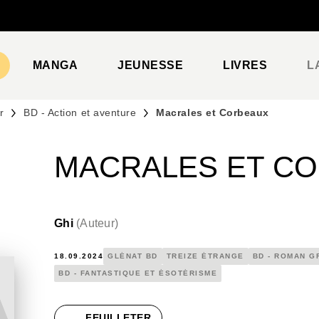
PIED DE PAGE
MANGA
JEUNESSE
LIVRES
L
r
BD - Action et aventure
Macrales et Corbeaux
MACRALES ET C
Ghi
(
Auteur
)
18.09.2024
GLÉNAT BD
TREIZE ÉTRANGE
BD - ROMAN G
BD - FANTASTIQUE ET ÉSOTÉRISME
FEUILLETER