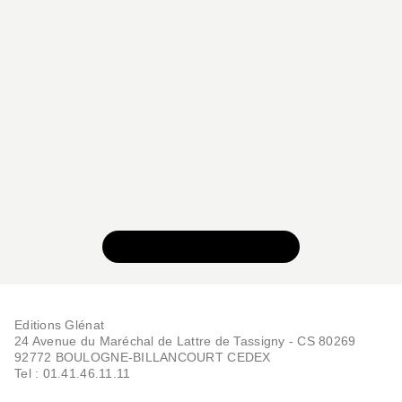
BD AVENTURE, WESTERN ET POLAR
Magika - Tome 04
Franck Tacito
Fabrice Angleraud
VOIR TOUTE LA SÉRIE
02/03/2005
Editions Glénat
24 Avenue du Maréchal de Lattre de Tassigny - CS 80269
92772 BOULOGNE-BILLANCOURT CEDEX
Tel : 01.41.46.11.11