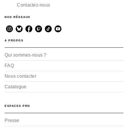
Contactez-nous
BD AVENTURE, WESTERN ET POLAR
NOS RÉSEAUX
Magika - Tome 03
Franck Tacito
Fabrice Angleraud
26/05/2004
A PROPOS
Qui sommes-nous ?
FAQ
Nous contacter
Catalogue
BD AVENTURE, WESTERN ET POLAR
Magika - Tome 02
Franck Tacito
Fabrice Angleraud
ESPACES PRO
29/05/2002
Presse