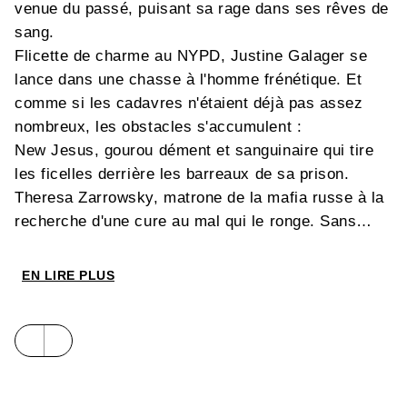
venue du passé, puisant sa rage dans ses rêves de
sang.
Flicette de charme au NYPD, Justine Galager se
lance dans une chasse à l'homme frénétique. Et
comme si les cadavres n'étaient déjà pas assez
nombreux, les obstacles s'accumulent :
New Jesus, gourou dément et sanguinaire qui tire
les ficelles derrière les barreaux de sa prison.
Theresa Zarrowsky, matrone de la mafia russe à la
recherche d'une cure au mal qui le ronge. Sans
oublier les Sept Soeurs, gardiennes éternelles de la
Magika, l'essence magique de la vie.
EN LIRE PLUS
Et si l'enjeu était autrement plus important que
prévu... Car le jour où la Magika tombera entre les
mains des puissances maléfiques, la cohésion du
monde sera irrémédiablement menacée.
Alors, demain ; le chaos ?