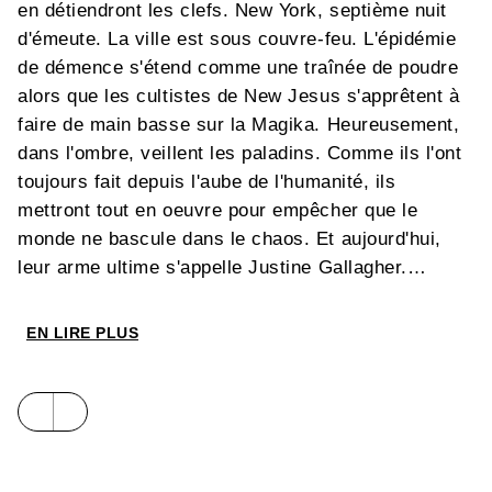
en détiendront les clefs. New York, septième nuit
d'émeute. La ville est sous couvre-feu. L'épidémie
de démence s'étend comme une traînée de poudre
alors que les cultistes de New Jesus s'apprêtent à
faire de main basse sur la Magika. Heureusement,
dans l'ombre, veillent les paladins. Comme ils l'ont
toujours fait depuis l'aube de l'humanité, ils
mettront tout en oeuvre pour empêcher que le
monde ne bascule dans le chaos. Et aujourd'hui,
leur arme ultime s'appelle Justine Gallagher.
Franck Tacito
s'en donne à coeur joie pour convier
avec talent monstres sanguinolents, univers
EN LIRE PLUS
policier et quête millénariste. Un régal savamment
mis en images par
Fabrice Angleraud
et en
couleurs par
Nicolas
Guénet
.