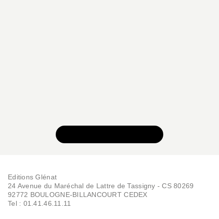
BD AVENTURE, WESTERN ET POLAR
Magika - Tome 04
Franck Tacito
Fabrice Angleraud
VOIR TOUTE LA SÉRIE
02/03/2005
Editions Glénat
24 Avenue du Maréchal de Lattre de Tassigny - CS 80269
92772 BOULOGNE-BILLANCOURT CEDEX
Tel : 01.41.46.11.11