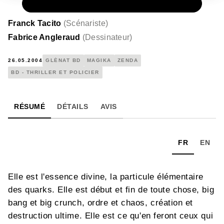
PAPIER
15,00 €
Franck Tacito
(
Scénariste
)
Fabrice Angleraud
(
Dessinateur
)
26.05.2004
GLÉNAT BD
MAGIKA
ZENDA
BD - THRILLER ET POLICIER
RÉSUMÉ
DÉTAILS
AVIS
FR
EN
Elle est l'essence divine, la particule élémentaire
des quarks. Elle est début et fin de toute chose, big
bang et big crunch, ordre et chaos, création et
destruction ultime. Elle est ce qu'en feront ceux qui