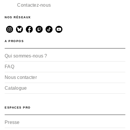
Contactez-nous
BD AVENTURE, WESTERN ET POLAR
NOS RÉSEAUX
Magika - Tome 02
Franck Tacito
Fabrice Angleraud
29/05/2002
A PROPOS
Qui sommes-nous ?
FAQ
Nous contacter
Catalogue
BD AVENTURE, WESTERN ET POLAR
Magika - Tome 01
Franck Tacito
Fabrice Angleraud
ESPACES PRO
27/06/2001
Presse