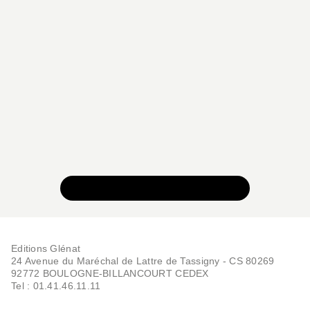
VOIR TOUTE LA COLLECTION
Editions Glénat
24 Avenue du Maréchal de Lattre de Tassigny - CS 80269
92772 BOULOGNE-BILLANCOURT CEDEX
Tel : 01.41.46.11.11