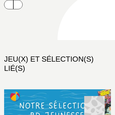
entrée remarquée chez Glénat, nous donne le
sourire avec ce récit d’émancipation plein d’humour
et de suspense. Un album tout public à découvrir
sans attendre !
JEU(X) ET SÉLECTION(S)
LIÉ(S)