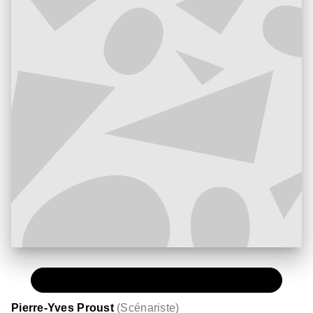
PAPIER
11,50 €
Pierre-Yves Proust
(
Scénariste
)