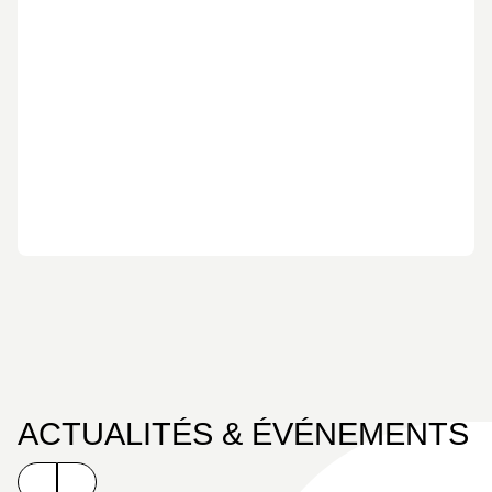
historique passionnant, entre fiction, espionnage et
drame religieux, qui interroge le rôle de l’Église
durant la Seconde Guerre mondiale.
ACTUALITÉS & ÉVÉNEMENTS