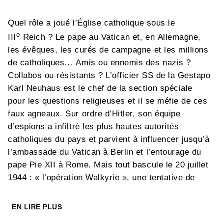
Quel rôle a joué l’Église catholique sous le
e
III
Reich ? Le pape au Vatican et, en Allemagne,
les évêques, les curés de campagne et les millions
de catholiques… Amis ou ennemis des nazis ?
Collabos ou résistants ? L’officier SS de la Gestapo
Karl Neuhaus est le chef de la section spéciale
pour les questions religieuses et il se méfie de ces
faux agneaux. Sur ordre d’Hitler, son équipe
d’espions a infiltré les plus hautes autorités
catholiques du pays et parvient à influencer jusqu’à
l’ambassade du Vatican à Berlin et l’entourage du
pape Pie XII à Rome. Mais tout bascule le 20 juillet
1944 : « l’opération Walkyrie », une tentative de
coup d’État qui devait assassiner Hitler échoue de
peu mais ébranle le régime nazi. Pour les conjurés,
EN LIRE PLUS
le pire est à venir : le Führer va se montrer sans