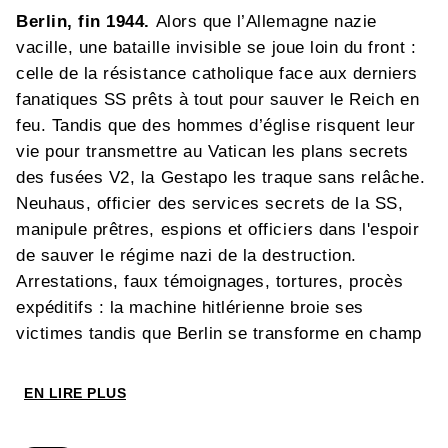
Berlin, fin 1944.
Alors que l’Allemagne nazie
vacille, une bataille invisible se joue loin du front :
celle de la résistance catholique face aux derniers
fanatiques SS prêts à tout pour sauver le Reich en
feu. Tandis que des hommes d’église risquent leur
vie pour transmettre au Vatican les plans secrets
des fusées V2, la Gestapo les traque sans relâche.
Neuhaus, officier des services secrets de la SS,
manipule prêtres, espions et officiers dans l'espoir
de sauver le régime nazi de la destruction.
Arrestations, faux témoignages, tortures, procès
expéditifs : la machine hitlérienne broie ses
victimes tandis que Berlin se transforme en champ
de ruines. Basé sur des faits réels et des sources
historiques rares issues des archives allemandes
EN LIRE PLUS
et russes collectées par le journaliste Jean-
Christophe Brisard, ce second tome poursuit la