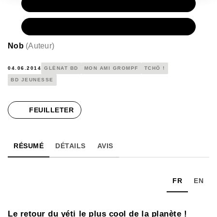
PAPIER
11,50 €
NUMÉRIQUE
6,99 €
Nob
(
Auteur
)
04.06.2014
GLÉNAT BD
MON AMI GROMPF
TCHÔ !
BD JEUNESSE
FEUILLETER
RÉSUMÉ
DÉTAILS
AVIS
FR
EN
Le retour du yéti le plus cool de la planète !