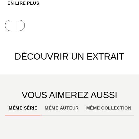
sur France 3 et Disney Channel depuis 2011 !
EN LIRE PLUS
DÉCOUVRIR UN EXTRAIT
VOUS AIMEREZ AUSSI
MÊME SÉRIE
MÊME AUTEUR
MÊME COLLECTION