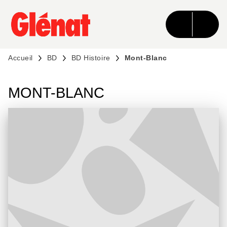
MENU
RECHERCHE
CONTENU
PIED DE PAGE
Accueil
BD
BD Histoire
Mont-Blanc
MONT-BLANC