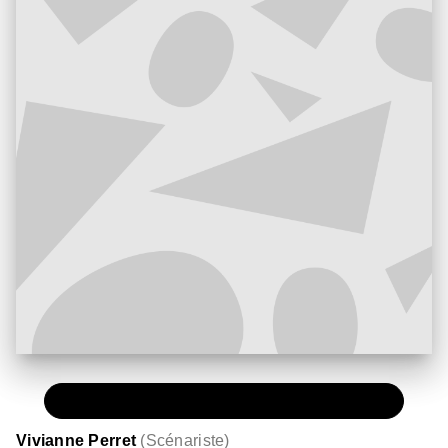
PAPIER
15,00 €
Vivianne Perret
(
Scénariste
)