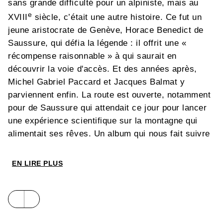
sans grande difficulté pour un alpiniste, mais au
e
XVIII
siècle, c’était une autre histoire. Ce fut un
jeune aristocrate de Genève, Horace Benedict de
Saussure, qui défia la légende : il offrit une «
récompense raisonnable » à qui saurait en
découvrir la voie d'accès. Et des années après,
Michel Gabriel Paccard et Jacques Balmat y
parviennent enfin. La route est ouverte, notamment
pour de Saussure qui attendait ce jour pour lancer
une expérience scientifique sur la montagne qui
alimentait ses rêves. Un album qui nous fait suivre
les pas de ces aventuriers qui ont fait l'histoire, en
allant là où personne n'était jamais allé.
EN LIRE PLUS