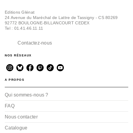
Editions Glénat
24 Avenue du Maréchal de Lattre de Tassigny - CS 80269
92772 BOULOGNE-BILLANCOURT CEDEX
Tel : 01.41.46.11.11
Contactez-nous
BD - HUMOUR
NOS RÉSEAUX
Osez... en BD - Tome 03
Tonia Savage
Eve E
09/11/2011
PUBLIC AVERTI
A PROPOS
Qui sommes-nous ?
FAQ
Nous contacter
Catalogue
BD - HUMOUR