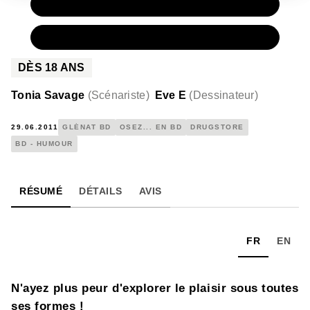
PAPIER
9,90 €
NUMÉRIQUE
6,99 €
DÈS
18
ANS
Tonia Savage
(
Scénariste
)
Eve E
(
Dessinateur
)
29.06.2011
GLÉNAT BD
OSEZ... EN BD
DRUGSTORE
BD - HUMOUR
RÉSUMÉ
DÉTAILS
AVIS
FR
EN
N'ayez plus peur d'explorer le plaisir sous toutes
ses formes !