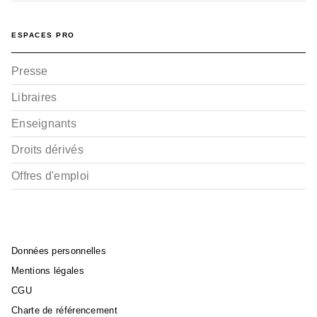
Osez... en BD - Tome 02
Tonia Savage
Karo
ESPACES PRO
29/06/2011
Presse
Libraires
Enseignants
Droits dérivés
Offres d'emploi
Données personnelles
Mentions légales
CGU
Charte de référencement