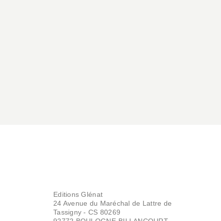
BD IMAGINAIRE
Out There - Volume
02
Brian Augustyn
Humberto Ramos
12/02/2014
BD IMAGINAIRE
Editions Glénat
Out There - Volume
24 Avenue du Maréchal de Lattre de
01
Tassigny - CS 80269
Brian Augustyn