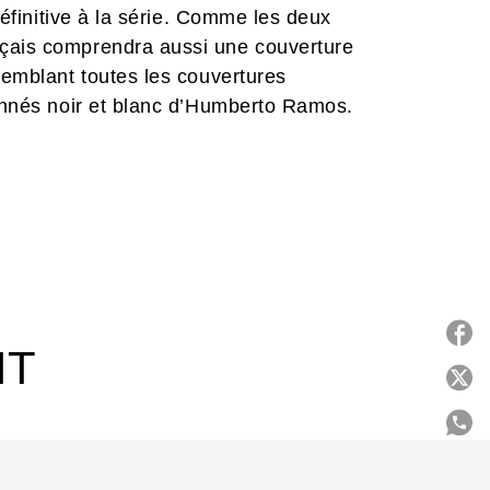
 définitive à la série. Comme les deux
nçais comprendra aussi une couverture
semblant toutes les couvertures
yonnés noir et blanc d’Humberto Ramos.
IT
P
C