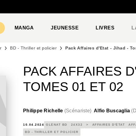
PIED DE PAGE
MANGA
JEUNESSE
LIVRES
L
r
BD - Thriller et policier
Pack Affaires d'Etat - Jihad - T
PACK AFFAIRES D'
TOMES 01 ET 02
Philippe Richelle
(
Scénariste
)
Alfio Buscaglia
(
D
10.04.2024
GLÉNAT BD
24X32
>
AFFAIRES D'ÉTAT
AFF
BD - THRILLER ET POLICIER