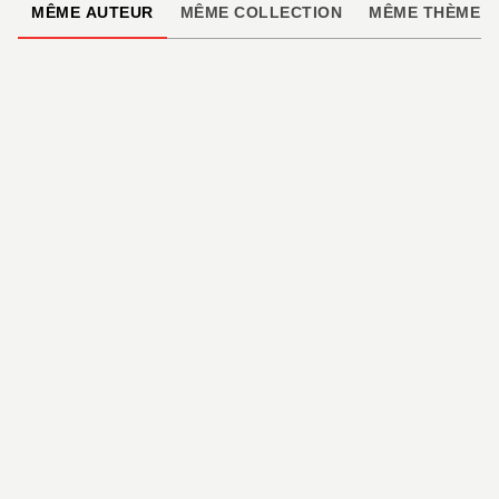
MÊME AUTEUR
MÊME COLLECTION
MÊME THÈME
BD - ROMAN GRAPHIQUE
Dérives
Alexis Bacci
02/03/2022