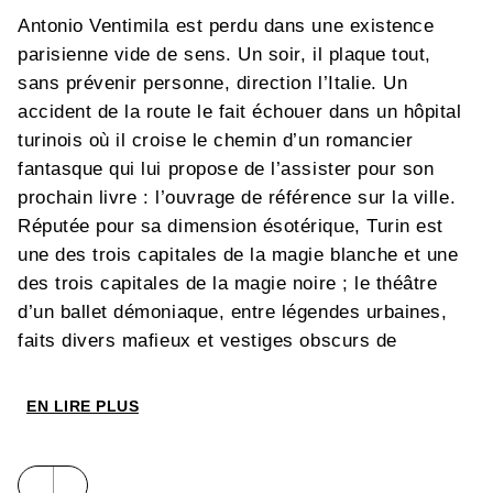
Antonio Ventimila est perdu dans une existence
parisienne vide de sens. Un soir, il plaque tout,
sans prévenir personne, direction l’Italie. Un
accident de la route le fait échouer dans un hôpital
turinois où il croise le chemin d’un romancier
fantasque qui lui propose de l’assister pour son
prochain livre : l’ouvrage de référence sur la ville.
Réputée pour sa dimension ésotérique, Turin est
une des trois capitales de la magie blanche et une
des trois capitales de la magie noire ; le théâtre
d’un ballet démoniaque, entre légendes urbaines,
faits divers mafieux et vestiges obscurs de
l’Histoire italienne. Pour Antonio, démêler les
histoires criminelles de son enquête sera un chemin
EN LIRE PLUS
sinueux. Il commence par une rencontre : celle de
Chiara, une charmante réceptionniste qui lui
révélera ses mystères, tandis qu’Antonio affrontera