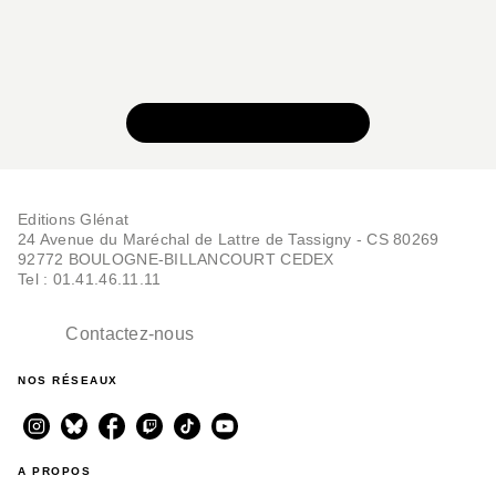
BD IMAGINAIRE
Rectificando - Tome 03
Didier Convard
Denis Falque
VOIR TOUTE LA SÉRIE
15/11/2023
Editions Glénat
24 Avenue du Maréchal de Lattre de Tassigny - CS 80269
92772 BOULOGNE-BILLANCOURT CEDEX
Tel : 01.41.46.11.11
Contactez-nous
BD IMAGINAIRE
NOS RÉSEAUX
Rectificando - Tome 02
Didier Convard
Denis Falque
16/11/2022
A PROPOS