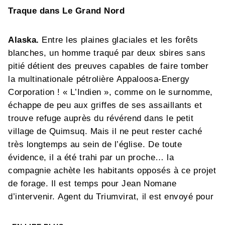
Traque dans Le Grand Nord
Alaska.
Entre les plaines glaciales et les forêts
blanches, un homme traqué par deux sbires sans
pitié détient des preuves capables de faire tomber
la multinationale pétrolière Appaloosa-Energy
Corporation ! « L’Indien », comme on le surnomme,
échappe de peu aux griffes de ses assaillants et
trouve refuge auprès du révérend dans le petit
village de Quimsuq. Mais il ne peut rester caché
très longtemps au sein de l’église. De toute
évidence, il a été trahi par un proche… la
compagnie achète les habitants opposés à ce projet
de forage. Il est temps pour Jean Nomane
d’intervenir. Agent du Triumvirat, il est envoyé pour
exfiltrer cet « Indien » et garantir la protection de
ses informations cruciales. Mais la mission se