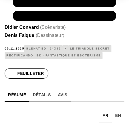
PAPIER
15,50 €
NUMÉRIQUE
8,99 €
Didier Convard
(
Scénariste
)
Denis Falque
(
Dessinateur
)
05.11.2025
GLÉNAT BD
24X32
>
LE TRIANGLE SECRET
RECTIFICANDO
BD - FANTASTIQUE ET ÉSOTÉRISME
FEUILLETER
RÉSUMÉ
DÉTAILS
AVIS
FR
EN