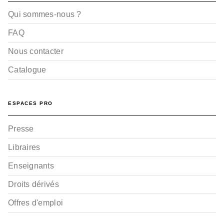
Qui sommes-nous ?
FAQ
Nous contacter
Catalogue
BD IMAGINAIRE
Rectificando - Tome 01
Didier Convard
Denis Falque
ESPACES PRO
10/11/2021
Presse
Libraires
Enseignants
Droits dérivés
Offres d'emploi