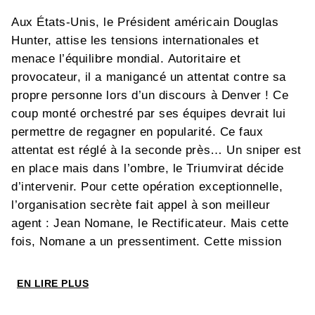
Aux États-Unis, le Président américain Douglas
Hunter, attise les tensions internationales et
menace l’équilibre mondial. Autoritaire et
provocateur, il a manigancé un attentat contre sa
propre personne lors d’un discours à Denver ! Ce
coup monté orchestré par ses équipes devrait lui
permettre de regagner en popularité. Ce faux
attentat est réglé à la seconde près… Un sniper est
en place mais dans l’ombre, le Triumvirat décide
d’intervenir. Pour cette opération exceptionnelle,
l’organisation secrète fait appel à son meilleur
agent : Jean Nomane, le Rectificateur. Mais cette
fois, Nomane a un pressentiment. Cette mission
pourrait bien être sa dernière. Car derrière cette
mise en scène se cache un plan où manipulation
EN LIRE PLUS
médiatique, faux-semblants et vérité préfabriquée
s’entremêlent. Sous l’œil des caméras, une seule