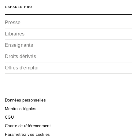
ESPACES PRO
Presse
BD IMAGINAIRE
Rectificando - Tome 02
Libraires
Didier Convard
Denis Falque
16/11/2022
Enseignants
Droits dérivés
Offres d'emploi
Données personnelles
BD IMAGINAIRE
Mentions légales
Rectificando - Tome 01
CGU
Didier Convard
Denis Falque
Charte de référencement
10/11/2021
Paramétrez vos cookies