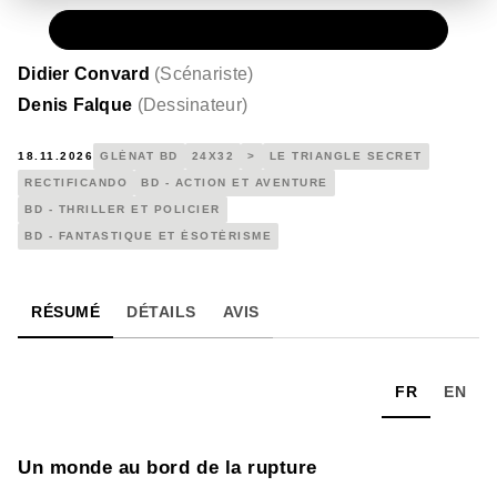
PAPIER
15,50 €
Didier Convard
(
Scénariste
)
Denis Falque
(
Dessinateur
)
18.11.2026
GLÉNAT BD
24X32
>
LE TRIANGLE SECRET
RECTIFICANDO
BD - ACTION ET AVENTURE
BD - THRILLER ET POLICIER
BD - FANTASTIQUE ET ÉSOTÉRISME
RÉSUMÉ
DÉTAILS
AVIS
FR
EN
Un monde au bord de la rupture