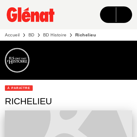
MENU
RECHERCHE
CONTENU
PIED DE PAGE
Accueil
BD
BD Histoire
Richelieu
DÉCOUVRIR L'UNIVERS
À PARAÎTRE
RICHELIEU