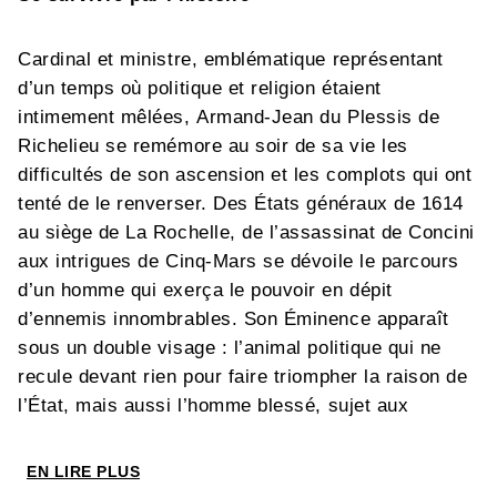
Cardinal et ministre, emblématique représentant
d’un temps où politique et religion étaient
intimement mêlées, Armand-Jean du Plessis de
Richelieu se remémore au soir de sa vie les
difficultés de son ascension et les complots qui ont
tenté de le renverser. Des États généraux de 1614
au siège de La Rochelle, de l’assassinat de Concini
aux intrigues de Cinq-Mars se dévoile le parcours
d’un homme qui exerça le pouvoir en dépit
d’ennemis innombrables. Son Éminence apparaît
sous un double visage : l’animal politique qui ne
recule devant rien pour faire triompher la raison de
l’État, mais aussi l’homme blessé, sujet aux
migraines, aux doutes et aux déceptions les plus
intimes. Son rapport au roi — mélange d’admiration
EN LIRE PLUS
de vénération, de dépendance mutuelle et de