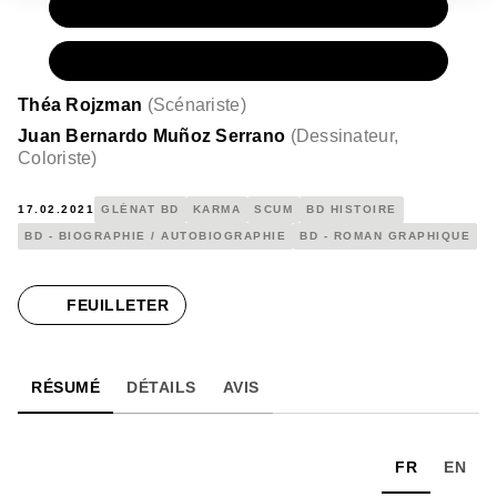
PAPIER
22,00 €
NUMÉRIQUE
15,99 €
Théa Rojzman
(
Scénariste
)
Juan Bernardo Muñoz Serrano
(
Dessinateur,
Coloriste
)
17.02.2021
GLÉNAT BD
KARMA
SCUM
BD HISTOIRE
BD - BIOGRAPHIE / AUTOBIOGRAPHIE
BD - ROMAN GRAPHIQUE
FEUILLETER
RÉSUMÉ
DÉTAILS
AVIS
FR
EN