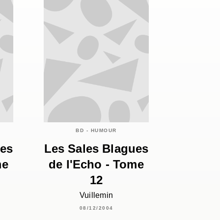
BD - HUMOUR
ues
Les Sales Blagues
me
de l'Echo - Tome
12
Vuillemin
08/12/2004