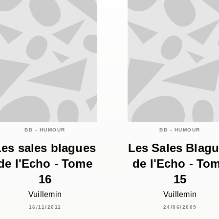
BD - HUMOUR
BD - HUMOUR
Les sales blagues
Les Sales Blag
de l'Echo - Tome
de l'Echo - To
16
15
Vuillemin
Vuillemin
16/11/2011
24/06/2009