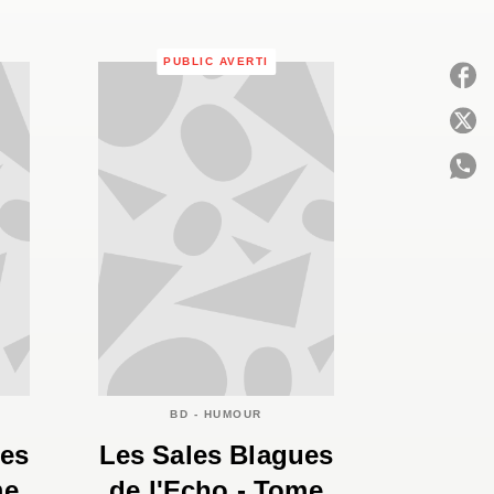
PUBLIC AVERTI
P
C
BD - HUMOUR
ues
Les Sales Blagues
me
de l'Echo - Tome