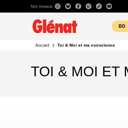
Nos réseaux
MENU
RECHERCHE
CONTENU
BD
Accueil
Toi & Moi et ma conscience
TOI & MOI ET