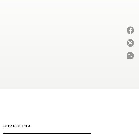
P
C
ESPACES PRO