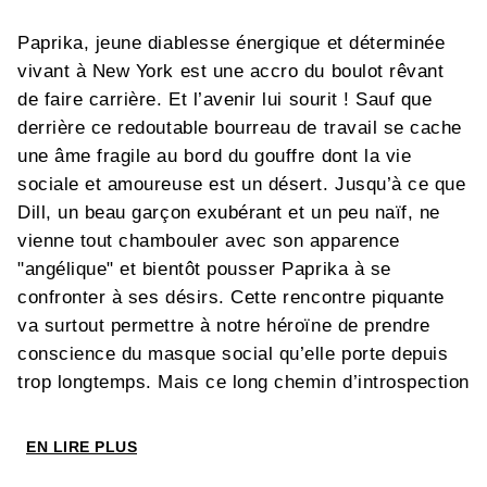
Paprika, jeune diablesse énergique et déterminée
vivant à New York est une accro du boulot rêvant
de faire carrière. Et l’avenir lui sourit ! Sauf que
derrière ce redoutable bourreau de travail se cache
une âme fragile au bord du gouffre dont la vie
sociale et amoureuse est un désert. Jusqu’à ce que
Dill, un beau garçon exubérant et un peu naïf, ne
vienne tout chambouler avec son apparence
"angélique" et bientôt pousser Paprika à se
confronter à ses désirs. Cette rencontre piquante
va surtout permettre à notre héroïne de prendre
conscience du masque social qu’elle porte depuis
trop longtemps. Mais ce long chemin d’introspection
infernale s’annonce surtout pavé d’épisodes aussi
sexy que cocasses.
EN LIRE PLUS