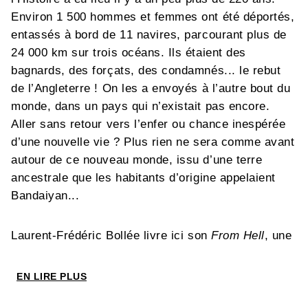
Environ 1 500 hommes et femmes ont été déportés,
entassés à bord de 11 navires, parcourant plus de
24 000 km sur trois océans. Ils étaient des
bagnards, des forçats, des condamnés... le rebut
de l’Angleterre ! On les a envoyés à l’autre bout du
monde, dans un pays qui n’existait pas encore.
Aller sans retour vers l’enfer ou chance inespérée
d’une nouvelle vie ? Plus rien ne sera comme avant
autour de ce nouveau monde, issu d’une terre
ancestrale que les habitants d’origine appelaient
Bandaiyan...
Laurent-Frédéric Bollée livre ici son
From Hell
, une
œuvre magistrale de plus de 500 pages dessinées
avec brio au lavis par Philippe Nicloux. Une
EN LIRE PLUS
création sans précédent dans l’histoire de la bande
dessinée française et internationale.