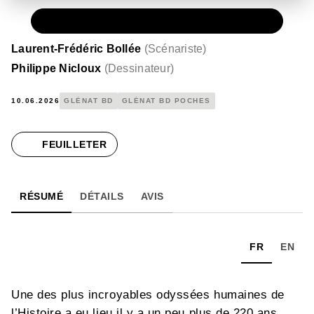
PAPIER
10,00 €
Laurent-Frédéric Bollée
(
Scénariste
)
Philippe Nicloux
(
Dessinateur
)
10.06.2026
GLÉNAT BD
GLÉNAT BD POCHES
FEUILLETER
RÉSUMÉ
DÉTAILS
AVIS
FR
EN
Une des plus incroyables odyssées humaines de
l’Histoire a eu lieu il y a un peu plus de 220 ans.