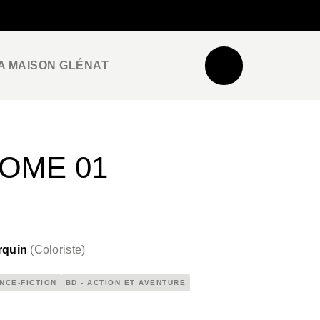
NEWSLETTER
ESPACE PRO / PRESSE
A MAISON GLÉNAT
TOME 01
rquin
(
Coloriste
)
ENCE-FICTION
BD - ACTION ET AVENTURE