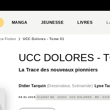
PIED DE PAGE
MANGA
JEUNESSE
LIVRES
L
ce-Fiction
UCC Dolores - Tome 01
UCC DOLORES - 
La Trace des nouveaux pionniers
Didier Tarquin
(
Dessinateur, Scénariste
)
Lyse Ta
09.01.2019
GLÉNAT BD
24X32
UCC DOLORES
BD - SCI