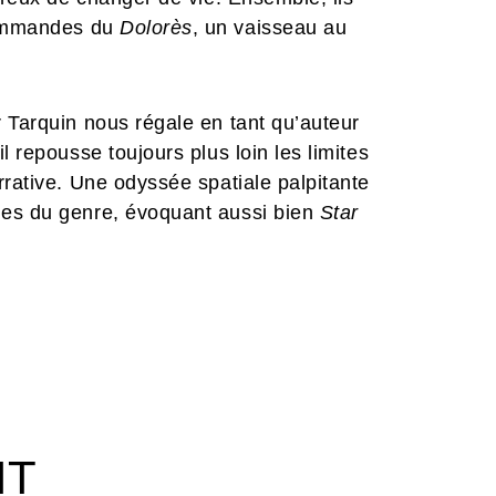
 commandes du
Dolorès
, un vaisseau au
 Tarquin nous régale en tant qu’auteur
l repousse toujours plus loin les limites
rrative. Une odyssée spatiale palpitante
des du genre, évoquant aussi bien
Star
t des étoiles
réunis !
IT