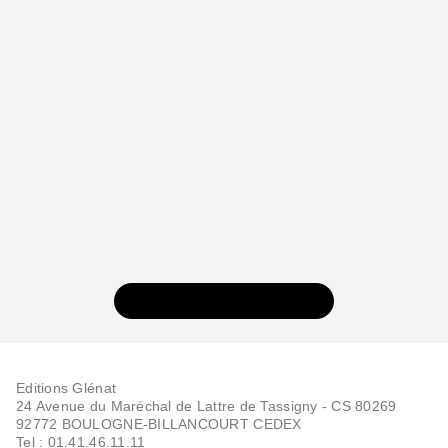
VOIR TOUTE LA SÉRIE
Editions Glénat
24 Avenue du Maréchal de Lattre de Tassigny - CS 80269
92772 BOULOGNE-BILLANCOURT CEDEX
Tel : 01.41.46.11.11