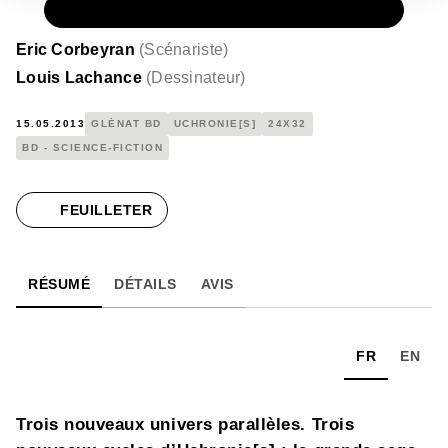
PAPIER
15,00 €
Eric Corbeyran
(
Scénariste
)
Louis Lachance
(
Dessinateur
)
15.05.2013
GLÉNAT BD
UCHRONIE[S]
24X32
BD - SCIENCE-FICTION
FEUILLETER
RÉSUMÉ
DÉTAILS
AVIS
FR
EN
Trois nouveaux univers parallèles. Trois