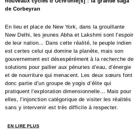
nouveaux cycles d’Uchronie[s] : la grande saga
de Corbeyran
En lieu et place de New York, dans la grouillante
New Delhi, les jeunes Abha et Lakshmi sont l’espoir
de leur nation... Dans cette réalité, le peuple indien
est certes celui qui domine la planète, mais son
gouvernement est désespérément à la recherche de
solutions pour pallier aux pénuries d’eau, d’énergie
et de nourriture qui menacent. Les deux sœurs font
donc partie d’un groupe de yogis d’élite qui
pratiquent l’exploration dimensionnelle… Mais pour
elles, l’injonction catégorique de visiter les réalités
sans y intervenir est très difficile à respecter.
Surtout lorsque Lakshmi est appelée à l’aide par
une âme coincée entre les réalités tandis que sa
EN LIRE PLUS
grande sœur tombe amoureuse à New Moscow…