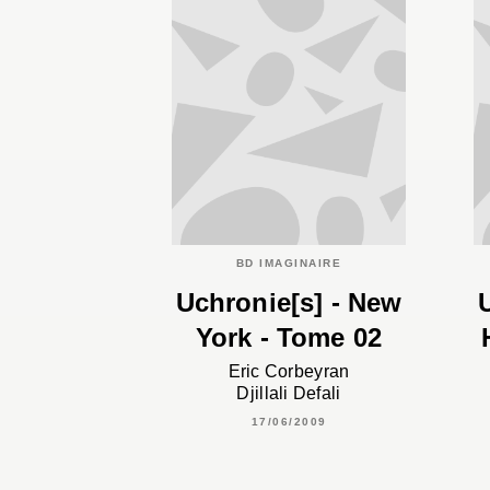
BD IMAGINAIRE
Uchronie[s] - New
York - Tome 02
Eric Corbeyran
Djillali Defali
17/06/2009