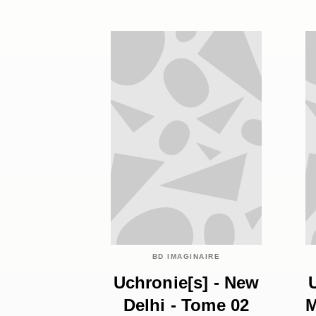
BD IMAGINAIRE
Uchronie[s] - New
Delhi - Tome 02
M