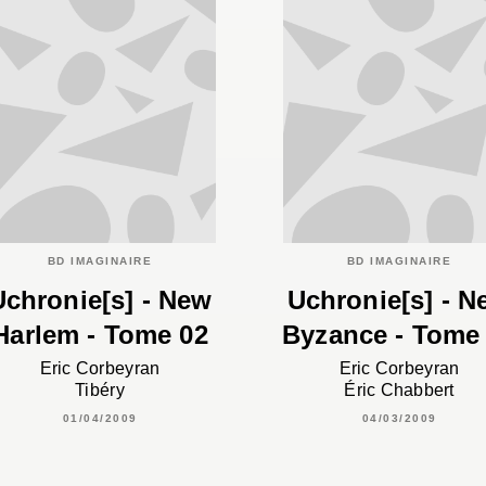
BD IMAGINAIRE
BD IMAGINAIRE
Uchronie[s] - New
Uchronie[s] - N
Harlem - Tome 02
Byzance - Tome
Eric Corbeyran
Eric Corbeyran
Tibéry
Éric Chabbert
01/04/2009
04/03/2009