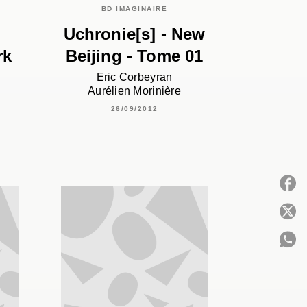
BD IMAGINAIRE
Uchronie[s] - New
rk
Beijing - Tome 01
Eric Corbeyran
Aurélien Morinière
26/09/2012
P
C