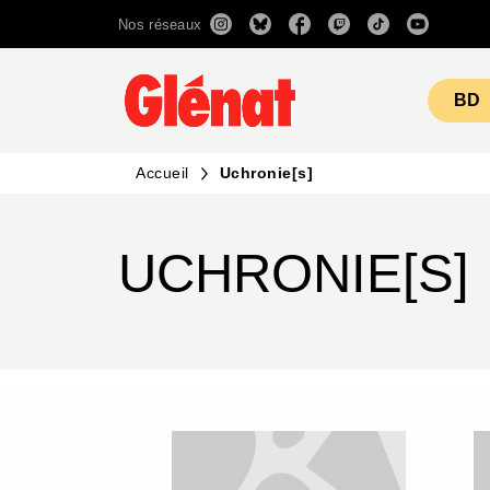
Nos réseaux
MENU
RECHERCHE
CONTENU
BD
Accueil
Uchronie[s]
UCHRONIE[S]