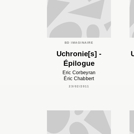
BD IMAGINAIRE
Uchronie[s] -
Épilogue
Eric Corbeyran
Éric Chabbert
23/02/2011