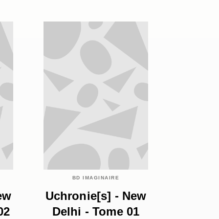
BD IMAGINAIRE
ew
Uchronie[s] - New
02
Delhi - Tome 01