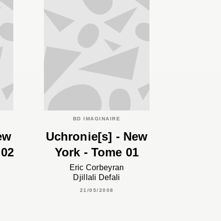
BD IMAGINAIRE
ew
Uchronie[s] - New
 02
York - Tome 01
Eric Corbeyran
Djillali Defali
21/05/2008