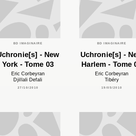
BD IMAGINAIRE
BD IMAGINAIRE
Uchronie[s] - New
Uchronie[s] - N
York - Tome 03
Harlem - Tome 
Eric Corbeyran
Eric Corbeyran
Djillali Defali
Tibéry
27/10/2010
19/05/2010