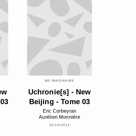
BD IMAGINAIRE
ew
Uchronie[s] - New
 03
Beijing - Tome 03
Eric Corbeyran
Aurélien Morinière
15/10/2014