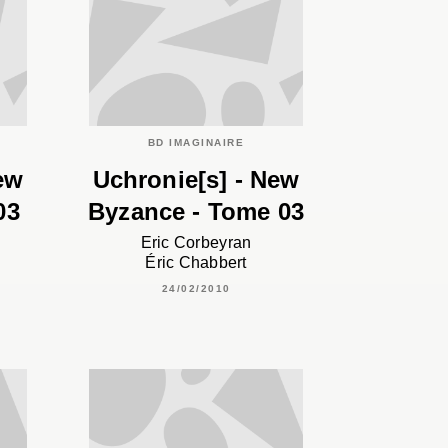
BD IMAGINAIRE
ew
Uchronie[s] - New
03
Byzance - Tome 03
Eric Corbeyran
Éric Chabbert
24/02/2010