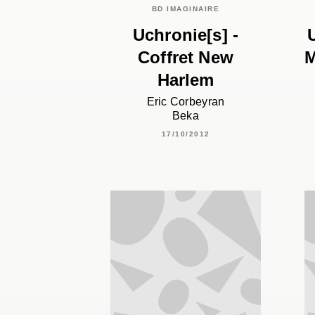
BD IMAGINAIRE
Uchronie[s] -
Coffret New
M
Harlem
Eric Corbeyran
Beka
17/10/2012