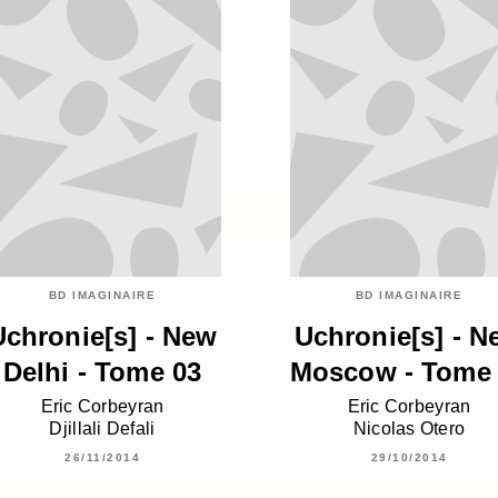
BD IMAGINAIRE
BD IMAGINAIRE
Uchronie[s] - New
Uchronie[s] - N
Delhi - Tome 03
Moscow - Tome
Eric Corbeyran
Eric Corbeyran
Djillali Defali
Nicolas Otero
26/11/2014
29/10/2014