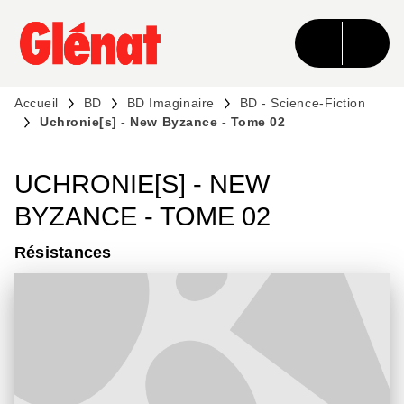
MENU
RECHERCHE
CONTENU
PIED DE PAGE
Accueil
BD
BD Imaginaire
BD - Science-Fiction
Uchronie[s] - New Byzance - Tome 02
UCHRONIE[S] - NEW
BYZANCE - TOME 02
Résistances