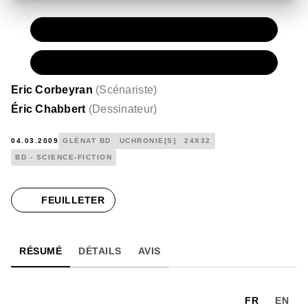
PAPIER
15,00 €
NUMÉRIQUE
7,99 €
Eric Corbeyran
(
Scénariste
)
Éric Chabbert
(
Dessinateur
)
04.03.2009
GLÉNAT BD
UCHRONIE[S]
24X32
BD - SCIENCE-FICTION
FEUILLETER
RÉSUMÉ
DÉTAILS
AVIS
FR
EN