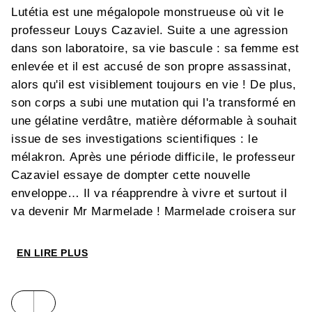
Lutétia est une mégalopole monstrueuse où vit le
professeur Louys Cazaviel. Suite a une agression
dans son laboratoire, sa vie bascule : sa femme est
enlevée et il est accusé de son propre assassinat,
alors qu'il est visiblement toujours en vie ! De plus,
son corps a subi une mutation qui l'a transformé en
une gélatine verdâtre, matière déformable à souhait
issue de ses investigations scientifiques : le
mélakron. Après une période difficile, le professeur
Cazaviel essaye de dompter cette nouvelle
enveloppe… Il va réapprendre à vivre et surtout il
va devenir Mr Marmelade ! Marmelade croisera sur
son chemin un journaliste mythomane, une femme
passe-muraille , une « gueule cassée », un policier
EN LIRE PLUS
intègre... autant de clefs pour retrouver sa femme,
sa dignité et enfin la vérité !