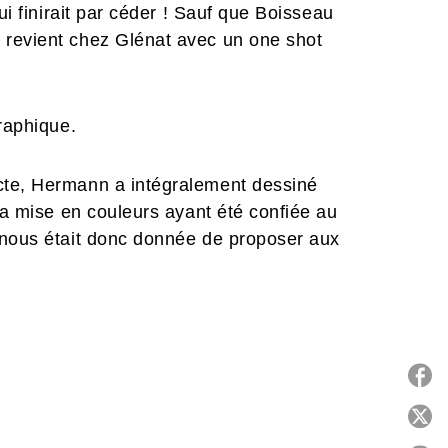
ui finirait par céder ! Sauf que Boisseau
 revient chez Glénat avec un one shot
raphique.
cte, Hermann a intégralement dessiné
la mise en couleurs ayant été confiée au
 nous était donc donnée de proposer aux
oir et blanc de son nouvel opus. Cette
 maîtrise graphique de ce grand maître
 tirage limité et augmentée d'un cahier
e, pelliculée mate avec vernis sélectif
 bonne bédéthèque !
P