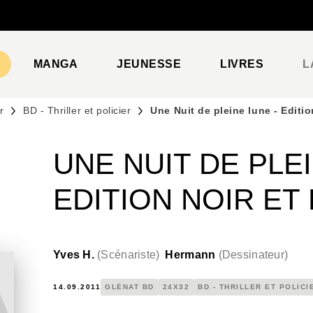
PIED DE PAGE
MANGA
JEUNESSE
LIVRES
L
r
BD - Thriller et policier
Une Nuit de pleine lune - Editio
UNE NUIT DE PLEI
EDITION NOIR ET
Yves H.
(
Scénariste
)
Hermann
(
Dessinateur
)
14.09.2011
GLÉNAT BD
24X32
BD - THRILLER ET POLICI