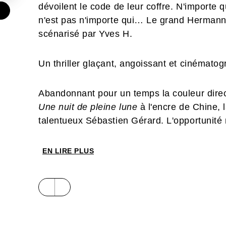
dévoilent le code de leur coffre. N'importe q
€
n'est pas n'importe qui… Le grand Hermann
scénarisé par Yves H.
Un thriller glaçant, angoissant et cinématog
Abandonnant pour un temps la couleur dire
Une nuit de pleine lune
à l'encre de Chine, 
talentueux Sébastien Gérard. L'opportunité
nombreux fans de Hermann une édition en n
édition permettra d'admirer mieux encore la
EN LIRE PLUS
de la bande dessinée. Elle sera proposée en
graphique de 8 pages, sous couverture inédit
brillant. Un collector indispensable à toute