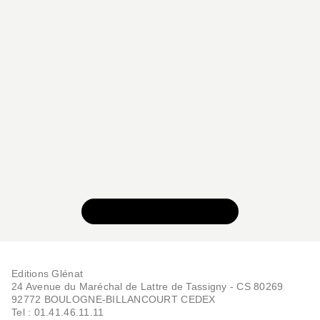
VOIR TOUTE LA SÉRIE
Editions Glénat
24 Avenue du Maréchal de Lattre de Tassigny - CS 80269
92772 BOULOGNE-BILLANCOURT CEDEX
Tel : 01.41.46.11.11