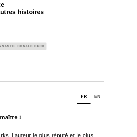
te
utres histoires
YNASTIE DONALD DUCK
FR
EN
maître !
ks, l'auteur le plus réputé et le plus