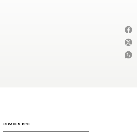
P
C
ESPACES PRO