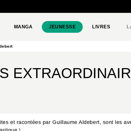
PIED DE PAGE
MANGA
JEUNESSE
LIVRES
L
ldebert
ES EXTRAORDINAI
tes et racontées par Guillaume Aldebert, sont les av
astique !