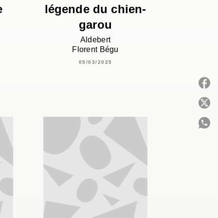
e
légende du chien-
garou
Aldebert
Florent Bégu
05/03/2025
P
C