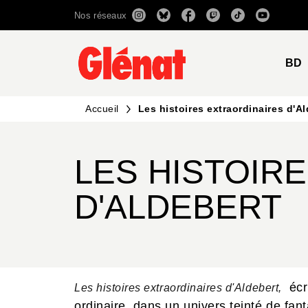
Nos réseaux
MENU
RECHERCHE
CONTENU
BD
Accueil
Les histoires extraordinaires d'A
LES HISTOIR
D'ALDEBERT
écri
Les histoires extraordinaires d'Aldebert,
ordinaire, dans un univers teinté de fant