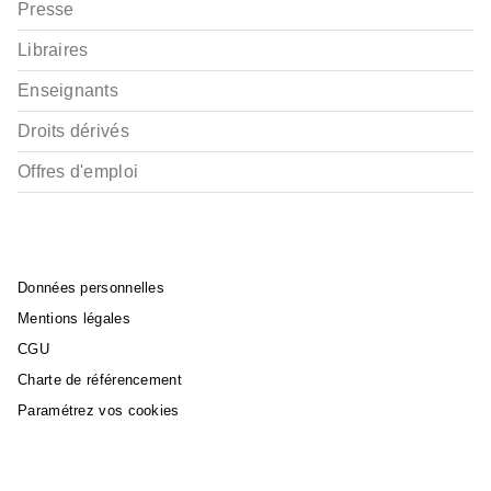
Presse
ALBUMS, LIVRES À ÉCOUTER
La Princesse au
Libraires
(presque) petit pois
Eve-Marie Lobriaut
Alice Turquois
Enseignants
09/09/2020
Droits dérivés
Offres d'emploi
Données personnelles
Mentions légales
CGU
Charte de référencement
Paramétrez vos cookies