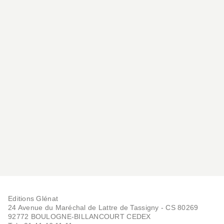
ALBUMS, LIVRES À ÉCOUTER
J'ai perdu mon doudou
!
Editions Glénat
Eve-Marie Lobriaut
24 Avenue du Maréchal de Lattre de Tassigny - CS 80269
Eléonore Della Malva
07/09/2022
92772 BOULOGNE-BILLANCOURT CEDEX