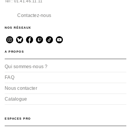
Tel : 01.41.46.11.11
Contactez-nous
NOS RÉSEAUX
A PROPOS
ALBUMS, LIVRES À ÉCOUTER
Princesse Moustache
Qui sommes-nous ?
Eve-Marie Lobriaut
Aurélie Grand
14/04/2021
FAQ
Nous contacter
Catalogue
ESPACES PRO