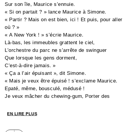
Sur son île, Maurice s’ennuie.
« Si on partait ? » lance Maurice à Simone.
« Partir ? Mais on est bien, ici ! Et puis, pour aller
où ? »
« A New York ! » s’écrie Maurice.
Là-bas, les immeubles grattent le ciel,
L’orchestre du parc ne s’arrête de swinguer
Que lorsque les gens dorment,
C’est-à-dire jamais. »
« Ça a l’air épuisant », dit Simone.
« Mais je veux être épuisé ! s’exclame Maurice.
Epaté, même, bousculé, médusé !
Je veux mâcher du chewing-gum, Porter des
lunettes noires, Essayer tous les taxis. Visiter des
musées, manger un tas de pizzas, et… et… »
EN LIRE PLUS
Simone l’interrompt : « Si on va à New York, tu te
tairas ? »