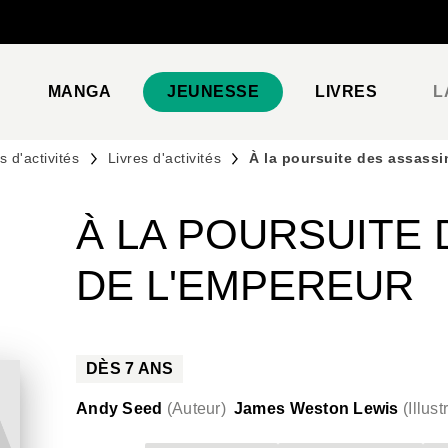
PIED DE PAGE
MANGA
JEUNESSE
LIVRES
L
 d'activités
Livres d'activités
À la poursuite des assassi
À LA POURSUITE 
DE L'EMPEREUR
DÈS
7
ANS
Andy Seed
(
Auteur
)
James Weston Lewis
(
Illust