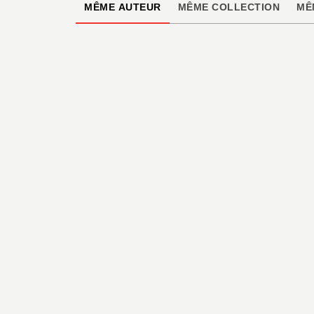
MÊME AUTEUR
MÊME COLLECTION
MÊ
DOCUMENTAIRES ET LIVRES
D'ACTIVITÉS
A la poursuite des
pilleurs de tombes
Andy Seed
James Weston Lewis