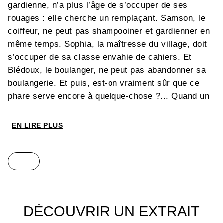
gardienne, n’a plus l’âge de s’occuper de ses
rouages : elle cherche un remplaçant. Samson, le
coiffeur, ne peut pas shampooiner et gardienner en
même temps. Sophia, la maîtresse du village, doit
s’occuper de sa classe envahie de cahiers. Et
Blédoux, le boulanger, ne peut pas abandonner sa
boulangerie. Et puis, est-on vraiment sûr que ce
phare serve encore à quelque-chose ?... Quand un
gros orage vient faire exploser sa colère.
– Qu'allons-nous faire ?
EN LIRE PLUS
– Tous au phare ! lance Augustine.
Cette ode à la solidarité traite d’un sujet anxiogène,
la montée des eaux, à hauteur d’enfants. Un album
porté par l’écriture savoureuse de Coralie Crus et
l’univers joyeux de Lionel Tarchala, pour célébrer la
résilience et le vivre-ensemble.
DÉCOUVRIR UN EXTRAIT