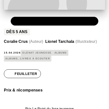
PAPIER
14,90 €
DÈS
5
ANS
Coralie Crus
(
Auteur
)
Lionel Tarchala
(
Illustrateur
)
15.04.2026
GLÉNAT JEUNESSE
ALBUMS
ALBUMS, LIVRES À ÉCOUTER
FEUILLETER
Prix & récompenses
Prix Le Point du livre jeunesse