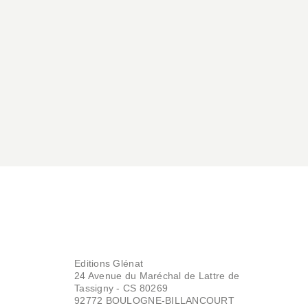
DOCUMENTAIRES ET LIVRES
D'ACTIVITÉS
Dinosaures
Gail Armstrong
01/10/2025
Editions Glénat
24 Avenue du Maréchal de Lattre de
Tassigny - CS 80269
92772 BOULOGNE-BILLANCOURT