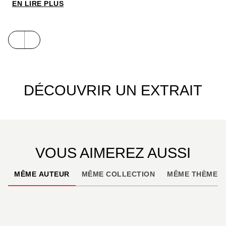
EN LIRE PLUS
Un documentaire familial dès 5 ans qui suscitera
l’étonnement et l’autodérision. Car les enfants
découvriront aussi que la politesse que s’évertuent
à leur apprendre leurs parents n’a pas cours dans
le monde entier...
DÉCOUVRIR UN EXTRAIT
VOUS AIMEREZ AUSSI
MÊME AUTEUR
MÊME COLLECTION
MÊME THÈME