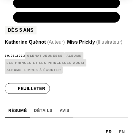
PAPIER
12,50 €
NUMÉRIQUE
9,99 €
DÈS
5
ANS
Katherine Quénot
(
Auteur
)
Miss Prickly
(
Illustrateur
)
30.08.2023
GLÉNAT JEUNESSE
ALBUMS
LES PRINCES ET LES PRINCESSES AUSSI
ALBUMS, LIVRES À ÉCOUTER
FEUILLETER
RÉSUMÉ
DÉTAILS
AVIS
FR
EN