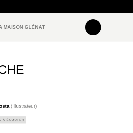
NEWSLETTER
ESPACE PRO / PRESSE
A MAISON GLÉNAT
ACHE
osta
(
Illustrateur
)
S À ÉCOUTER