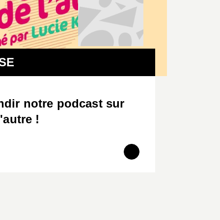
C
SE
dir notre podcast sur
'autre !