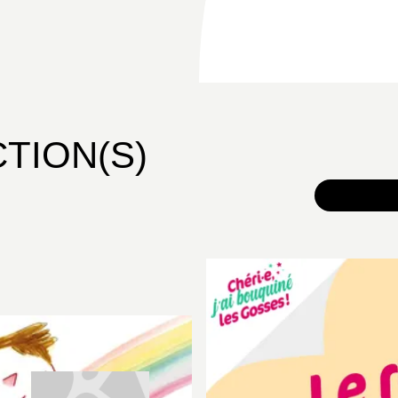
CTION(S)
TOUS 