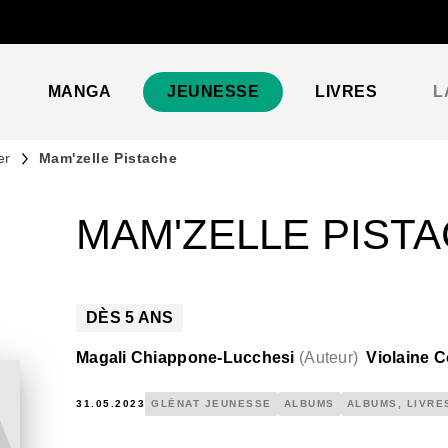
PIED DE PAGE
MANGA
JEUNESSE
LIVRES
L
er
Mam'zelle Pistache
MAM'ZELLE PIST
DÈS
5
ANS
Magali Chiappone-Lucchesi
(
Auteur
)
Violaine C
31.05.2023
GLÉNAT JEUNESSE
ALBUMS
ALBUMS, LIVRE