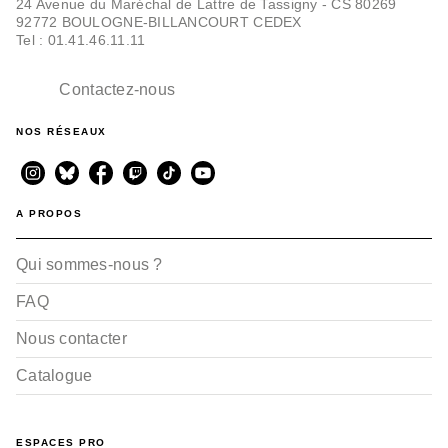
24 Avenue du Maréchal de Lattre de Tassigny - CS 80269
92772 BOULOGNE-BILLANCOURT CEDEX
DOCUMENTAIRES ET LIVRES
Tel : 01.41.46.11.11
D'ACTIVITÉS
Mes petites douceurs -
Mes cosy coloriages
Contactez-nous
Angelina De Sol
10/06/2026
NOS RÉSEAUX
A PROPOS
Qui sommes-nous ?
FAQ
Nous contacter
Catalogue
ESPACES PRO